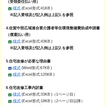
（受領委任払い用）
様式
(Excel形式:41KB )
※記入要領及び記入例は上記1.を参照
4.佐賀中部広域連合要介護者等住環境整備費助成申請書
（償還払い用）
様式
(Excel形式:43KB )
※記入要領及び記入例は上記2.を参照
5.住宅改修が必要な理由書
様式
(Word形式:67KB )
様式
(Excel形式:120KB )
6.住宅改修工事内訳書
様式
(Excel形式:33KB )（1ページ目）
様式
(Excel形式:18KB )（2ページ目以降）