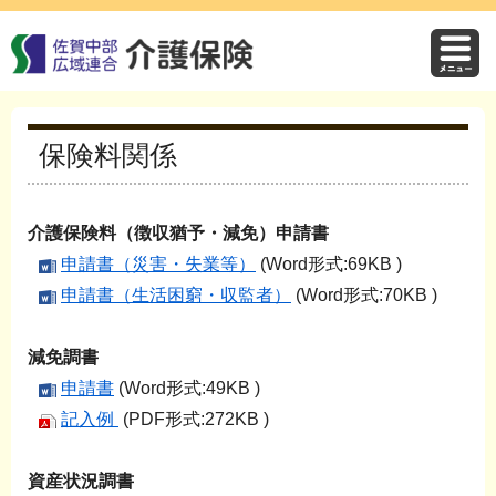
保険料関係
介護保険料（徴収猶予・減免）申請書
申請書（災害・失業等）
(Word形式:69KB )
申請書（生活困窮・収監者）
(Word形式:70KB )
減免調書
申請書
(Word形式:49KB )
記入例
(PDF形式:272KB )
資産状況調書