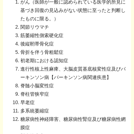
がん（医師が一般に認められている医学的所見に
基づき回復の見込みがない状態に至ったと判断し
たものに限る。）
関節リウマチ
筋萎縮性側索硬化症
後縦靭帯骨化症
骨折を伴う骨粗鬆症
初老期における認知症
進行性核上性麻痺、大脳皮質基底核変性症及びパ
ーキンソン病【パーキンソン病関連疾患】
脊髄小脳変性症
脊柱管狭窄症
早老症
多系統萎縮症
糖尿病性神経障害、糖尿病性腎症及び糖尿病性網
膜症