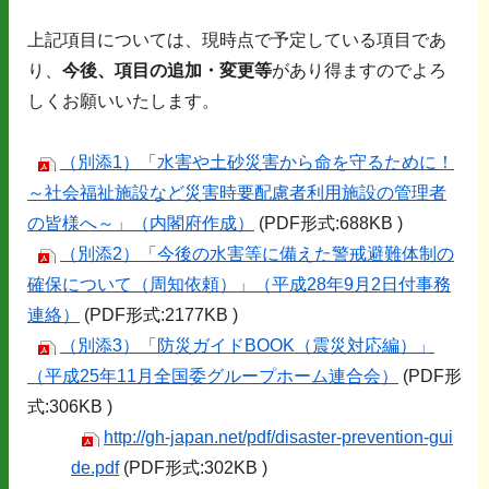
上記項目については、現時点で予定している項目であ
り、
今後、項目の追加・変更等
があり得ますのでよろ
しくお願いいたします。
（別添1）「水害や土砂災害から命を守るために！
～社会福祉施設など災害時要配慮者利用施設の管理者
の皆様へ～」（内閣府作成）
(PDF形式:688KB )
（別添2）「今後の水害等に備えた警戒避難体制の
確保について（周知依頼）」（平成28年9月2日付事務
連絡）
(PDF形式:2177KB )
（別添3）「防災ガイドBOOK（震災対応編）」
（平成25年11月全国委グループホーム連合会）
(PDF形
式:306KB )
http://gh-japan.net/pdf/disaster-prevention-gui
de.pdf
(PDF形式:302KB )