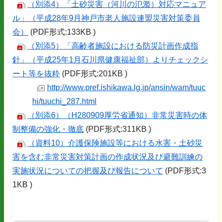
（別添4）「土砂災害（河川の氾濫）対応マニュア
ル」（平成28年9月神戸市老人施設連盟災害対策委員
会）
(PDF形式:133KB )
（別添5）「高齢者施設における防災計画作成指
針」（平成25年1月石川県健康福祉部）よりチェックシ
ート等を抜粋
(PDF形式:201KB )
http://www.pref.ishikawa.lg.jp/ansin/wam/tuuc
hi/tuuchi_287.html
（別添6）（H280909厚労省通知）非常災害時の体
制整備の強化・徹底
(PDF形式:311KB )
（資料10）介護保険施設等における水害・土砂災
害を含む非常災害対策計画の作成状況及び避難訓練の
実施状況についての把握及び報告について
(PDF形式:3
1KB )