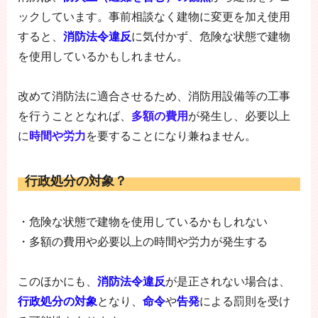
ックしています。事前相談なく建物に変更を加え使用
すると、
消防法令違反
に気付かず、危険な状態で建物
を使用しているかもしれません。
改めて消防法に適合させるため、消防用設備等の工事
を行うこととなれば、
多額の費用
が発生し、必要以上
に
時間や労力
を要することになり兼ねません。
行政処分の対象？
・危険な状態で建物を使用しているかもしれない
・多額の費用や必要以上の時間や労力が発生する
このほかにも、
消防法令違反
が是正されない場合は、
行政処分の対象
となり、
命令
や
告発
による罰則を受け