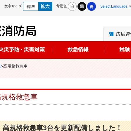
文字サイズ
背景色
Select Language
報
>高規格救急車
高規格救急車
高規格救急車3台を更新配備しました！