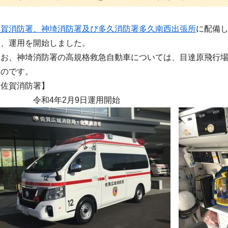
佐賀消防署、神埼消防署及び多久消防署多久南西出張所
に配備し
し、運用を開始しました。
お、神埼消防署の高規格救急自動車については、目達原飛行場
ものです。
佐賀消防署】
和4年2月9日運用開始