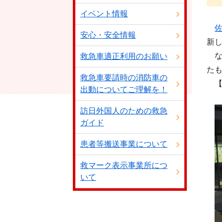
イベント情報
安心・安全情報
新
な
救急車適正利用のお願い
た
救急車要請時の消防車の
【
出動についてご理解を！
令
訪日外国人のための救急
ガイド
患者等搬送事業について
救マーク表示事業所につ
いて