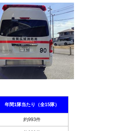
年間1隊当たり（全15隊）
約993件