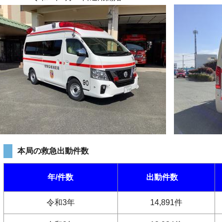
本局の救急出動件数
年/件数
出動件数
令和3年
14,891件