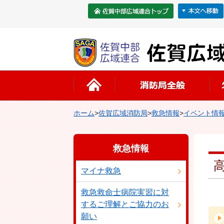
ホーム
>
佐賀広域消防局
>
救急情報
>
イベント情
救急情報
マイナ救急
救急救命士病院実習に対
するご理解とご協力のお
願い