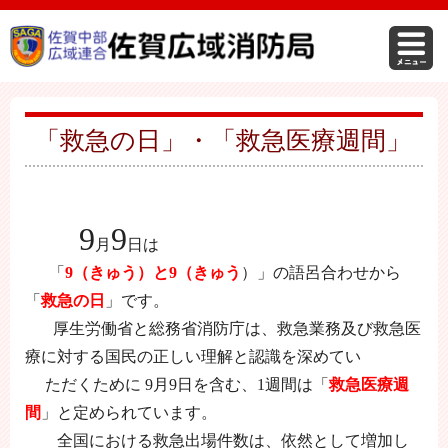
「救急の日」・「救急医療週間」
9
9
月
日は
「
9（きゅう）と9（きゅう
）」の語呂合わせから
「
救急の日
」です。
厚生労働省と総務省消防庁は、救急業務及び救急医
療に対する国民の正しい理解と認識を深めてい
ただくために
9月9日を含む、1週間は「
救急医療週
間
」と定められています。
全国における救急出場件数は、依然として増加し