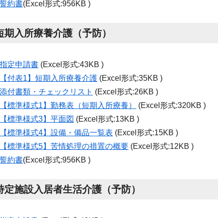
誓約書
(Excel形式:956KB )
短期入所療養介護（予防）
指定申請書
(Excel形式:43KB )
【付表
1
】短期入所療養介護
(Excel形式:35KB )
添付書類・チェックリスト
(Excel形式:26KB )
【標準様式1】勤務表（短期入所療養）
(Excel形式:320KB )
【標準様式3】平面図
(Excel形式:13KB )
【標準様式
4
】設備・備品一覧表
(Excel形式:15KB )
【標準様式5】苦情処理の措置の概要
(Excel形式:12KB )
誓約書
(Excel形式:956KB )
特定施設入居者生活介護（予防）