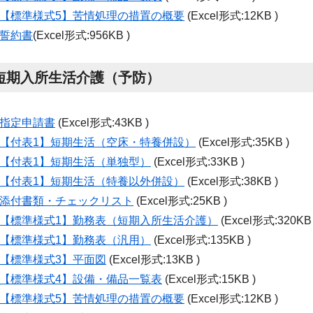
【標準様式5】苦情処理の措置の概要
(Excel形式:12KB )
誓約書
(Excel形式:956KB )
短期入所生活介護（予防）
指定申請書
(Excel形式:43KB )
【付表
1
】短期生活（空床・特養併設）
(Excel形式:35KB )
【付表
1
】短期生活（単独型）
(Excel形式:33KB )
【付表
1
】短期生活（特養以外併設）
(Excel形式:38KB )
添付書類・チェックリスト
(Excel形式:25KB )
【標準様式
1
】勤務表（短期入所生活介護）
(Excel形式:320KB 
【標準様式1】勤務表（汎用）
(Excel形式:135KB )
【標準様式3】平面図
(Excel形式:13KB )
【標準様式
4
】設備・備品一覧表
(Excel形式:15KB )
【標準様式5】苦情処理の措置の概要
(Excel形式:12KB )