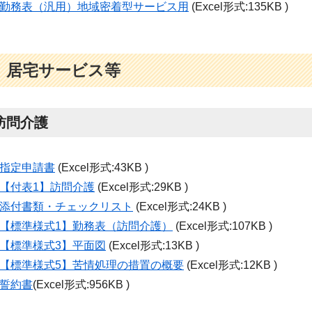
勤務表（汎用）地域密着型サービス用
(Excel形式:135KB )
居宅サービス等
訪問介護
指定申請書
(Excel形式:43KB )
【付表1】訪問介護
(Excel形式:29KB )
添付書類・チェックリスト
(Excel形式:24KB )
【標準様式1】勤務表（訪問介護）
(Excel形式:107KB )
【標準様式3】平面図
(Excel形式:13KB )
【標準様式5】苦情処理の措置の概要
(Excel形式:12KB )
誓約書
(Excel形式:956KB )