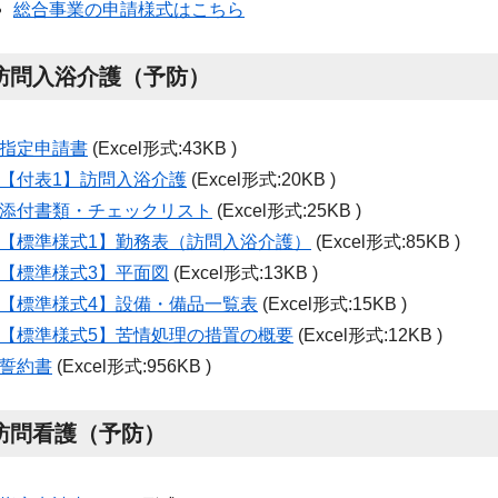
総合事業の申請様式はこちら
訪問入浴介護（予防）
指定申請書
(Excel形式:43KB )
【付表
1
】訪問入浴介護
(Excel形式:20KB )
添付書類・チェックリスト
(Excel形式:25KB )
【標準様式
1
】勤務表（訪問入浴介護）
(Excel形式:85KB )
【標準様式
3
】平面図
(Excel形式:13KB )
【標準様式4】設備・備品一覧表
(Excel形式:15KB )
【標準様式
5
】苦情処理の措置の概要
(Excel形式:12KB )
誓約書
(Excel形式:956KB )
訪問看護（予防）