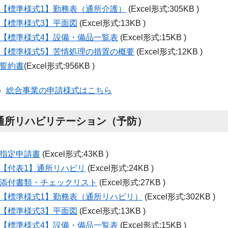
【標準様式
1
】勤務表（通所介護）
(Excel形式:305KB )
【標準様式3】平面図
(Excel形式:13KB )
【標準様式
4
】設備・備品一覧表
(Excel形式:15KB )
【標準様式5】苦情処理の措置の概要
(Excel形式:12KB )
誓約書
(Excel形式:956KB )
総合事業の申請様式はこちら
通所リハビリテーション（予防）
指定申請書
(Excel形式:43KB )
【付表
1
】通所リハビリ
(Excel形式:24KB )
添付書類・チェックリスト
(Excel形式:27KB )
【標準様式
1
】勤務表（通所リハビリ）
(Excel形式:302KB )
【標準様式3】平面図
(Excel形式:13KB )
【標準様式
4
】設備・備品一覧表
(Excel形式:15KB )