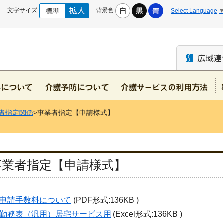
文字サイズ
背景色
Select Language
者指定関係
>事業者指定【申請様式】
事業者指定【申請様式】
申請手数料について
(PDF形式:136KB )
勤務表（汎用）居宅サービス用
(Excel形式:136KB )