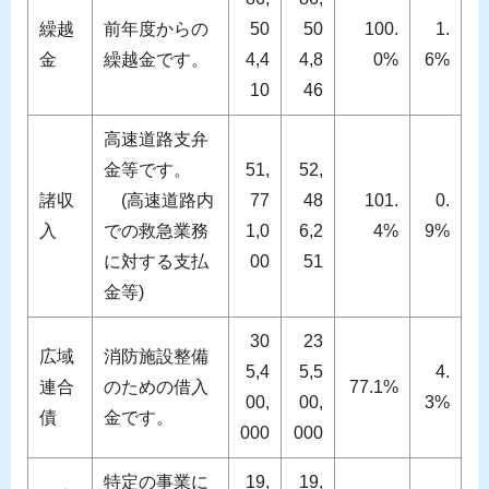
繰越
前年度からの
50
50
100.
1.
金
繰越金です。
4,4
4,8
0%
6%
10
46
高速道路支弁
金等です。
51,
52,
諸収
(高速道路内
77
48
101.
0.
入
での救急業務
1,0
6,2
4%
9%
に対する支払
00
51
金等)
30
23
広域
消防施設整備
5,4
5,5
4.
連合
のための借入
77.1%
00,
00,
3%
債
金です。
000
000
特定の事業に
19,
19,