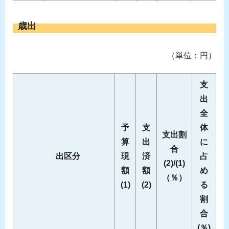
歳出
（単位：円）
支
出
全
予
支
体
支出割
算
出
に
合
出区分
現
済
占
(2)/(1)
額
額
め
（％）
(1)
(2)
る
割
合
(％)