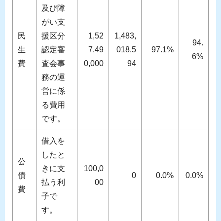
及び障
がい支
民
援区分
1,52
1,483,
94.
生
認定審
7,49
018,5
97.1%
6%
費
査会事
0,000
94
務の運
営に係
る費用
です。
借入を
したと
公
きに支
100,0
債
0
0.0%
0.0%
払う利
00
費
子で
す。