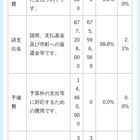
費
0%
す。
0
67
67
7,
5,
国県、支払基金
諸支
20
59
2.
及び市町への返
99.8%
出金
8,
6,
1%
還金等です。
00
56
0
9
1
4,
予算外の支出等
予備
46
0.
に対応するため
0
0.0%
費
0,
0%
の費用です。
00
0
3
3