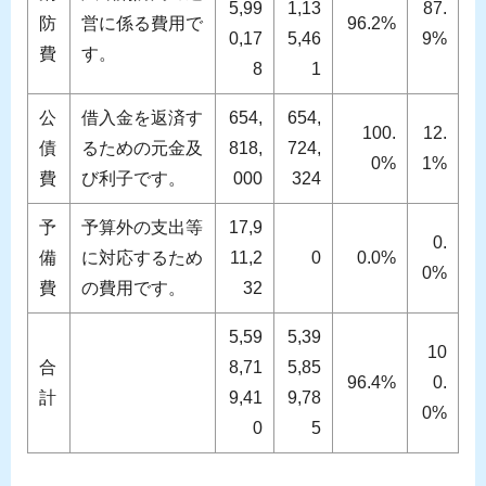
5,99
1,13
87.
防
営に係る費用で
96.2%
0,17
5,46
9%
費
す。
8
1
公
借入金を返済す
654,
654,
100.
12.
債
るための元金及
818,
724,
0%
1%
費
び利子です。
000
324
予
予算外の支出等
17,9
0.
備
に対応するため
11,2
0
0.0%
0%
費
の費用です。
32
5,59
5,39
10
合
8,71
5,85
96.4%
0.
計
9,41
9,78
0%
0
5