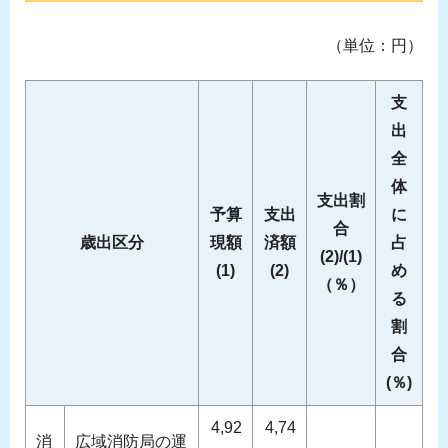
（単位：円）
支
出
全
体
支出割
予算
支出
に
合
歳出区分
現額
済額
占
(2)/(1)
(1)
(2)
め
（％）
る
割
合
(％)
4,92
4,74
消
広域消防局の運