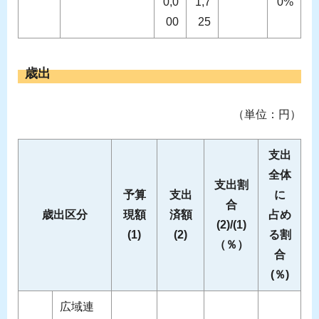
0,0
1,7
0%
00
25
歳出
（単位：円）
支出
全体
支出割
予算
支出
に
合
歳出区分
現額
済額
占め
(2)/(1)
(1)
(2)
る割
（％）
合
(％)
広域連