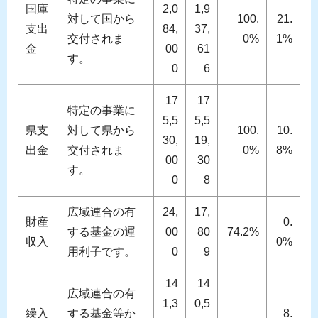
国庫
2,0
1,9
対して国から
100.
21.
支出
84,
37,
交付されま
0%
1%
金
00
61
す。
0
6
17
17
特定の事業に
5,5
5,5
県支
対して県から
100.
10.
30,
19,
出金
交付されま
0%
8%
00
30
す。
0
8
広域連合の有
24,
17,
財産
0.
する基金の運
00
80
74.2%
収入
0%
用利子です。
0
9
14
14
広域連合の有
1,3
0,5
繰入
する基金等か
8.