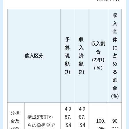
収
入
全
予
収
体
収入割
算
入
に
合
歳入区分
現
済
占
(2)/(1)
額
額
め
（％）
(1)
(2)
る
割
合
(％)
4,9
4,9
分担
構成5市町か
87,
87,
金及
100.
90.
らの負担金で
94
94