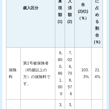
算
入
に
合
歳入区分
現
済
占
(2)/(1)
額
額
め
（％）
(1)
(2)
る
割
合
(％)
6,
7,
80
02
第1号被保険者
0,
6,
保険
（65歳以上の
103.
21.
86
70
料
方）の保険料で
3%
4%
1,
8,
す。
00
57
0
6
3,
3,