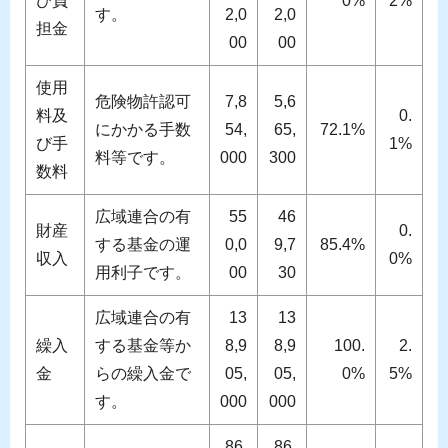
び負
0%
2%
す。
2,0
2,0
担金
00
00
使用
危険物許認可
7,8
5,6
料及
0.
にかかる手数
54,
65,
72.1%
び手
1%
料等です。
000
300
数料
広域連合の有
55
46
財産
0.
する基金の運
0,0
9,7
85.4%
収入
0%
用利子です。
00
30
広域連合の有
13
13
繰入
する基金等か
8,9
8,9
100.
2.
金
らの繰入金で
05,
05,
0%
5%
す。
000
000
86,
86,