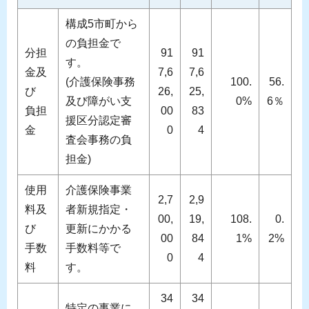
構成5市町から
の負担金で
分担
91
91
す。
金及
7,6
7,6
(介護保険事務
100.
56.
び
26,
25,
及び障がい支
0%
6％
負担
00
83
援区分認定審
金
0
4
査会事務の負
担金)
使用
介護保険事業
2,7
2,9
料及
者新規指定・
00,
19,
108.
0.
び
更新にかかる
00
84
1%
2%
手数
手数料等で
0
4
料
す。
34
34
特定の事業に