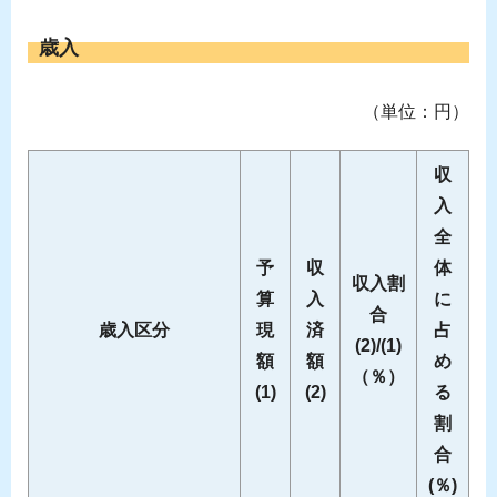
歳入
（単位：円）
収
入
全
予
収
体
収入割
算
入
に
合
歳入区分
現
済
占
(2)/(1)
額
額
め
（％）
(1)
(2)
る
割
合
(％)