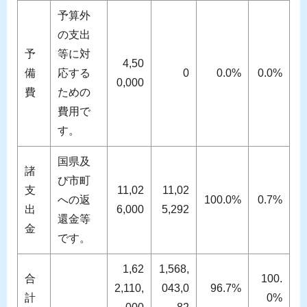
予算外
の支出
予
等に対
4,50
備
応する
0
0.0%
0.0%
0,000
費
ための
費用で
す。
国県及
諸
び市町
支
11,02
11,02
への返
100.0%
0.7%
出
6,000
5,292
還金等
金
です。
1,62
1,568,
合
100.
2,110,
043,0
96.7%
計
0%