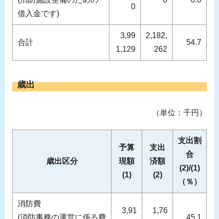
0
借入金です)
3,99
2,182,
合計
54.7
1,129
262
歳出
（単位：千円）
支出割
予算
支出
合
歳出区分
現額
済額
(2)/(1)
(1)
(2)
（％）
消防費
3,91
1,76
(消防事務の運営に係る費
45.1