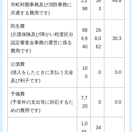
2,2
36
48.8
市町村圏事務及び消防事務に
98
3
共通する費用です)
民生費
88
26
(介護保険及び障がい程度区分
4,9
8,0
30.3
認定審査会事務の運営に係る
40
62
費用です)
公債費
10
(借入をしたときに支払う元金
0
0.0
0
及び利子です)
予備費
7,7
(予算外の支出等に対応するた
0
0.0
20
めの費用です)
1,0
34
49,