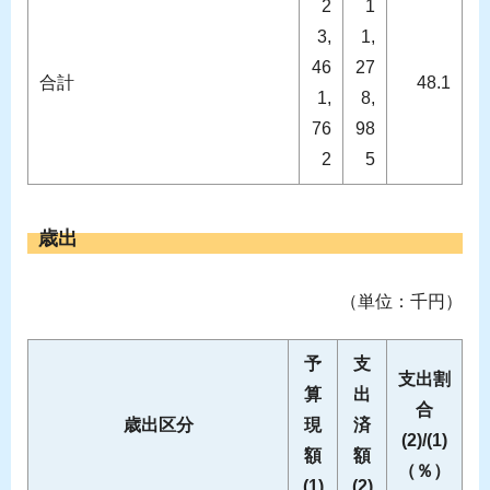
2
1
3,
1,
46
27
合計
48.1
1,
8,
76
98
2
5
歳出
（単位：千円）
予
支
支出割
算
出
合
歳出区分
現
済
(2)/(1)
額
額
（％）
(1)
(2)