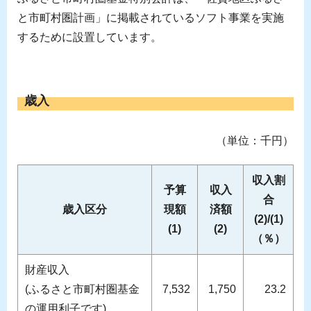
と市町村圏計画」に掲載されているソフト事業を実施
するために設置しています。
歳入
（単位：千円）
収入割
予算
収入
合
歳入区分
現額
済額
(2)/(1)
(1)
(2)
（％）
財産収入
(ふるさと市町村圏基金
7,532
1,750
23.2
の運用利子です)