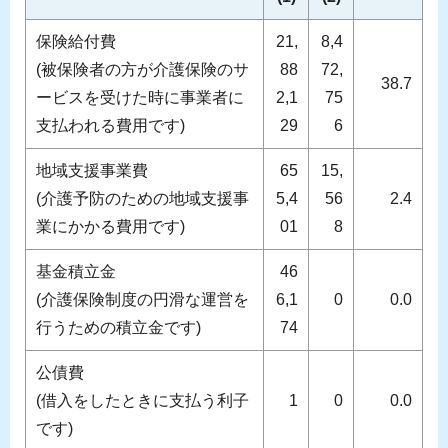
保険給付費
21,
8,4
(被保険者の方が介護保険のサ
88
72,
38.7
ービスを受けた時に事業者に
2,1
75
支払われる費用です)
29
6
地域支援事業費
65
15,
(介護予防のための地域支援事
5,4
56
2.4
業にかかる費用です)
01
8
基金積立金
46
(介護保険制度の円滑な運営を
6,1
0
0.0
行うための積立金です)
74
公債費
(借入をしたときに支払う利子
1
0
0.0
です)