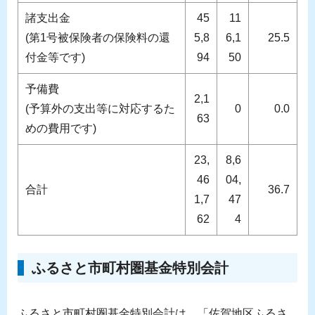
諸支出金
45
11
(第1号被保険者の保険料の還
5,8
6,1
25.5
付金等です)
94
50
予備費
2,1
(予算外の支出等に対応するた
0
0.0
63
めの費用です)
23,
8,6
46
04,
合計
36.7
1,7
47
62
4
ふるさと市町村圏基金特別会計
ふるさと市町村圏基金特別会計は、「佐賀地区ふるさ