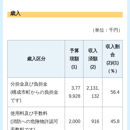
歳入
（単位：千円）
収入割
予算
収入
合
歳入区分
現額
済額
(2)/(1)
(1)
(2)
（％）
分担金及び負担金
3,77
2,131,
(構成市町からの負担金
56.4
9,928
132
です)
使用料及び手数料
(消防への危険物許認可
2,000
916
45.8
手数料です)