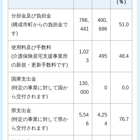
（％）
分担金及び負担金
786,
400,
(構成市町からの負担金で
51.0
441
696
す)
使用料及び手数料
1,02
(介護保険居宅支援事業所
495
48.4
3
の新規・更新手数料です)
国庫支出金
130,
(特定の事業に対して国か
0
0.0
000
ら交付されます)
県支出金
5,54
4,25
(特定の事業に対して県か
76.7
6
4
ら交付されます)