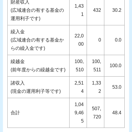
財産収入
1,43
(広域連合の有する基金の
432
30.2
1
運用利子です)
繰入金
22,0
(広域連合の有する基金か
0
0.0
00
らの繰入金です)
繰越金
100,
100,
100.0
(前年度からの繰越金です)
510
511
諸収入
2,51
1,33
53.0
(現金の運用利子等です)
4
2
1,04
507,
合計
9,46
48.4
720
5