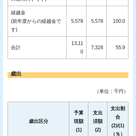
繰越金
(前年度からの繰越金で
5,578
5,578
100.0
す)
13,11
合計
7,328
55.9
0
歳出
（単位：千円）
支出割
予算
支出
合
歳出区分
現額
済額
(2)/(1)
(1)
(2)
（％）