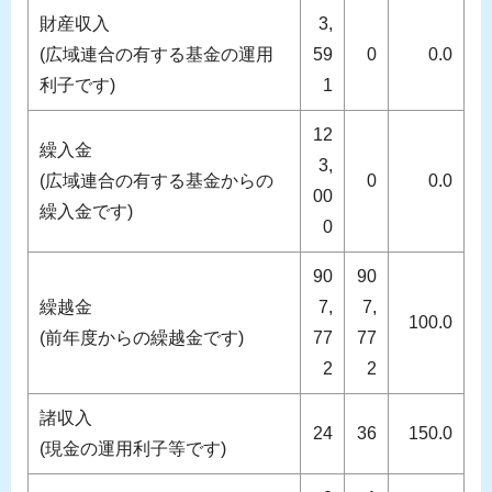
財産収入
3,
(広域連合の有する基金の運用
59
0
0.0
利子です)
1
12
繰入金
3,
(広域連合の有する基金からの
0
0.0
00
繰入金です)
0
90
90
繰越金
7,
7,
100.0
(前年度からの繰越金です)
77
77
2
2
諸収入
24
36
150.0
(現金の運用利子等です)