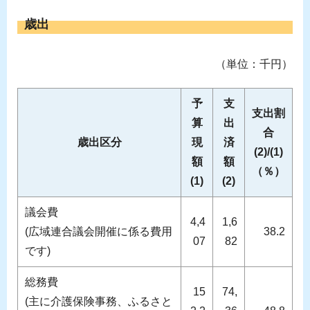
歳出
（単位：千円）
予
支
支出割
算
出
合
歳出区分
現
済
(2)/(1)
額
額
（％）
(1)
(2)
議会費
4,4
1,6
(広域連合議会開催に係る費用
38.2
07
82
です)
総務費
15
74,
(主に介護保険事務、ふるさと