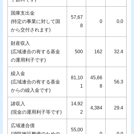
国庫支出金
57,67
(特定の事業に対して国
0
0.0
8
から交付されます)
財産収入
(広域連合の有する基金
500
162
32.4
の運用利子です)
繰入金
81,10
45,66
(広域連合の有する基金
56.3
1
8
からの繰入金です)
諸収入
14,92
4,384
29.4
(現金の運用利子等です)
2
広域連合債
55,00
(消防施設整備のための
0
0.0