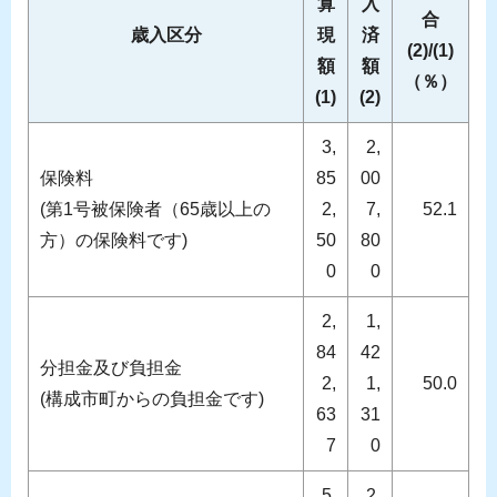
算
入
合
歳入区分
現
済
(2)/(1)
額
額
（％）
(1)
(2)
3,
2,
保険料
85
00
(第1号被保険者（65歳以上の
2,
7,
52.1
方）の保険料です)
50
80
0
0
2,
1,
84
42
分担金及び負担金
2,
1,
50.0
(構成市町からの負担金です)
63
31
7
0
5,
2,