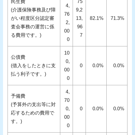
民生費
75
4,
(介護保険事務及び障
9,2
76
がい程度区分認定審
13,
82.1%
71.3%
2,
査会事務の運営に係
96
00
る費用です。)
7
0
10
公債費
0,
(借入をしたときに支
0
0.0%
0.0%
00
払う利子です。)
0
4,
予備費
70
(予算外の支出等に対
0,
0
0.0%
0.0%
応するための費用で
00
す。)
0