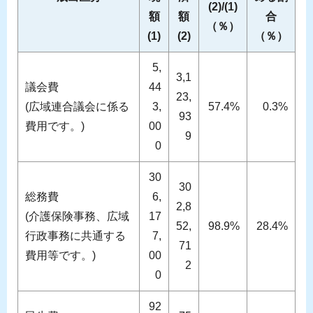
(2)/(1)
額
額
合
（％）
(1)
(2)
（％）
5,
3,1
議会費
44
23,
(広域連合議会に係る
3,
57.4%
0.3%
93
費用です。)
00
9
0
30
30
総務費
6,
2,8
(介護保険事務、広域
17
52,
98.9%
28.4%
行政事務に共通する
7,
71
費用等です。)
00
2
0
92