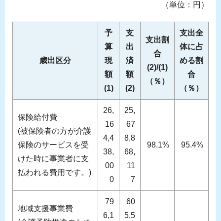
（単位：円）
予
支
支出全
支出割
算
出
体に占
合
歳出区分
現
済
める割
(2)/(1)
額
額
合
（％）
(1)
(2)
（％）
26,
25,
保険給付費
16
67
(被保険者の方が介護
4,4
8,8
保険のサービスを受
98.1%
95.4%
38,
68,
けた時に事業者に支
00
11
払われる費用です。)
0
7
79
60
地域支援事業費
6,1
5,5