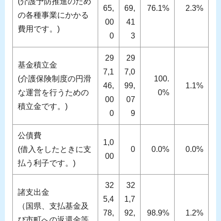
(介護予防推進のため
65,
69,
76.1%
2.3%
の各種事業にかかる
00
41
費用です。)
0
3
29
29
基金積立金
7,1
7,0
(介護保険制度の円滑
100.
46,
99,
1.1%
な運営を行うための
0%
00
07
積立金です。)
0
9
公債費
1,0
(借入をしたときに支
0
0.0%
0.0%
00
払う利子です。)
32
32
諸支出金
5,4
1,7
（国県、支払基金及
78,
92,
98.9%
1.2%
び市町への返還金等