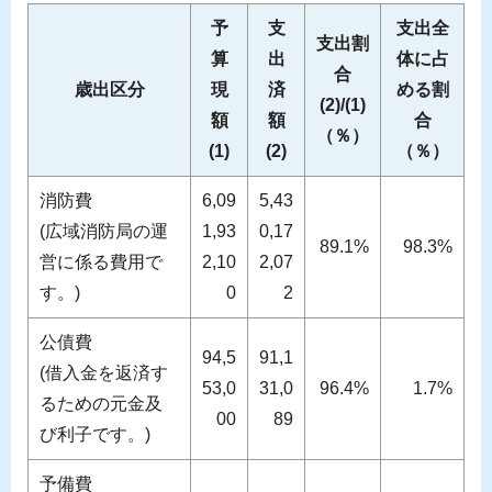
予
支
支出全
支出割
算
出
体に占
合
歳出区分
現
済
める割
(2)/(1)
額
額
合
（％）
(1)
(2)
（％）
消防費
6,09
5,43
(広域消防局の運
1,93
0,17
89.1%
98.3%
営に係る費用で
2,10
2,07
す。)
0
2
公債費
94,5
91,1
(借入金を返済す
53,0
31,0
96.4%
1.7%
るための元金及
00
89
び利子です。)
予備費