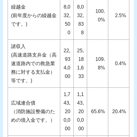
繰越金
8,0
8,0
100.
(前年度からの繰越金
32,
32,
2.5%
0%
です。)
50
83
0
8
諸収入
22,
25,
(高速道路支弁金（高
93
18
109.
速道路内での救急業
0.4%
4,0
1,6
8%
務に対する支払金）
00
33
等です。)
1,7
1,1
広域連合債
43,
43,
（消防施設整備のた
20
20
65.6%
20.4%
めの借入金です。）
0,0
0,0
00
00