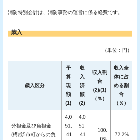
消防特別会計は、消防事務の運営に係る経費です。
歳入
（単位：円）
予
収
収入全
収入割
算
入
体に占
合
歳入区分
現
済
める割
(2)/(1)
額
額
合
（％）
(1)
(2)
（％）
4,0
4,0
分担金及び負担金
51,
51,
100.
(構成5市町からの負
41
41
72.2%
0%