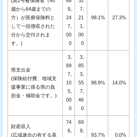
(第2号被保険者（40
66
52
歳から64歳までの
9,
7,
方）が医療保険料と
24
21
98.1%
27.3%
して一括徴収された
7,
1,
分から交付されま
00
00
す。)
0
0
3,
3,
89
85
県支出金
7,
3,
(保険給付費、地域支
10
55
98.9%
14.0%
援事業に係る県の負
5,
7,
担金・補助金です。)
00
46
0
0
74
69
財産収入
6,
9,
(広域連合の有する基
93.7%
0.0%