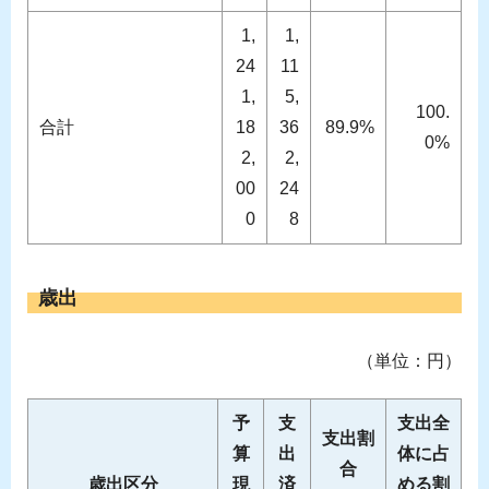
1,
1,
24
11
1,
5,
100.
合計
18
36
89.9%
0%
2,
2,
00
24
0
8
歳出
（単位：円）
予
支
支出全
支出割
算
出
体に占
合
歳出区分
現
済
める割