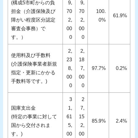
(構成5市町からの負
9,
9,
担金（介護保険及び
70
70
100.
61.9%
障がい程度区分認定
2,
2,
0%
審査会事務）で
00
00
す。）
0
0
2,
2,
使用料及び手数料
23
18
(介護保険事業者新規
8,
7,
97.7%
0.2%
指定・更新にかかる
00
00
手数料等です。)
0
0
3
2
国庫支出金
1,
7,
(特定の事業に対して
61
15
85.9%
2.4%
国から交付されま
5,
2,
す。)
00
00