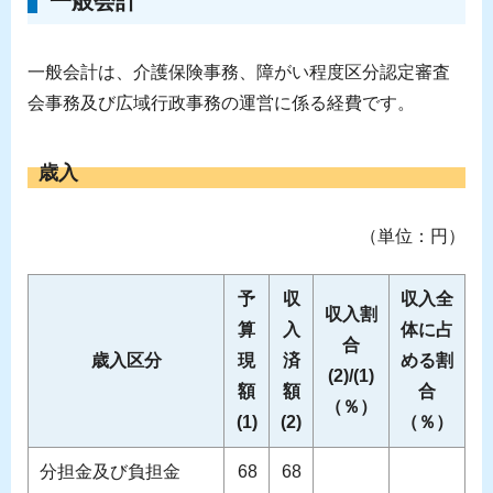
一般会計
一般会計は、介護保険事務、障がい程度区分認定審査
会事務及び広域行政事務の運営に係る経費です。
歳入
（単位：円）
予
収
収入全
収入割
算
入
体に占
合
歳入区分
現
済
める割
(2)/(1)
額
額
合
（％）
(1)
(2)
（％）
分担金及び負担金
68
68