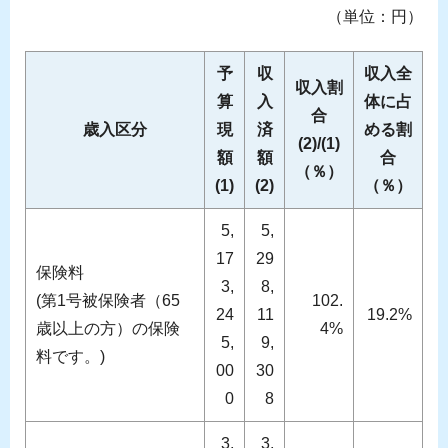
（単位：円）
予
収
収入全
収入割
算
入
体に占
合
歳入区分
現
済
める割
(2)/(1)
額
額
合
（％）
(1)
(2)
（％）
5,
5,
17
29
保険料
3,
8,
(第1号被保険者（65
102.
24
11
19.2%
歳以上の方）の保険
4%
5,
9,
料です。)
00
30
0
8
3,
3,