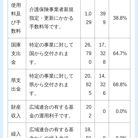
使用
介護保険事業者新規
料及
1,0
39
指定・更新にかかる
38.8%
び手
29
9
手数料等です。
数料
国庫
特定の事業に対して
26,
17,
支出
国から交付されま
79
32
64.7%
金
す。
0
8
特定の事業に対して
20,
14,
県支
県から交付されま
82
32
68.8%
出金
す。
5
6
財産
広域連合の有する基
20
0
0.0%
収入
金の運用利子です。
2
広域連合の有する基
18,
繰入