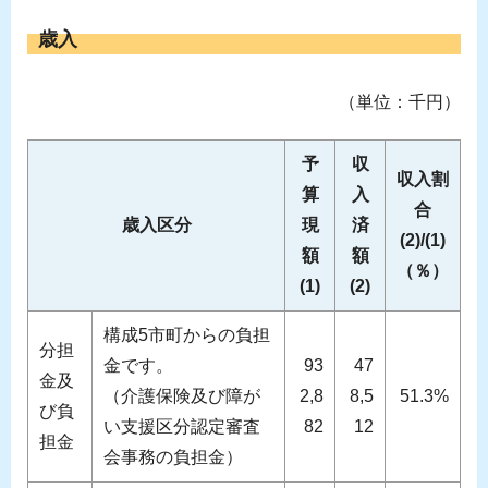
歳入
（単位：千円）
予
収
収入割
算
入
合
歳入区分
現
済
(2)/(1)
額
額
（％）
(1)
(2)
構成5市町からの負担
分担
金です。
93
47
金及
（介護保険及び障が
2,8
8,5
51.3%
び負
い支援区分認定審査
82
12
担金
会事務の負担金）