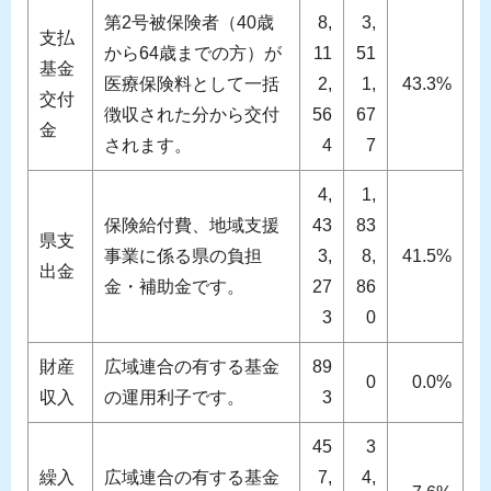
第2号被保険者（40歳
8,
3,
支払
から64歳までの方）が
11
51
基金
医療保険料として一括
2,
1,
43.3%
交付
徴収された分から交付
56
67
金
されます。
4
7
4,
1,
保険給付費、地域支援
43
83
県支
事業に係る県の負担
3,
8,
41.5%
出金
金・補助金です。
27
86
3
0
財産
広域連合の有する基金
89
0
0.0%
収入
の運用利子です。
3
45
3
繰入
広域連合の有する基金
7,
4,