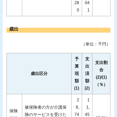
28
04
0
1
歳出
（単位：千円）
予
支
支出割
算
出
合
歳出区分
現
済
(2)/(1)
額
額
（％）
(1)
(2)
2
1
被保険者の方が介護保
8,
1,
保険
険のサービスを受けた
74
45