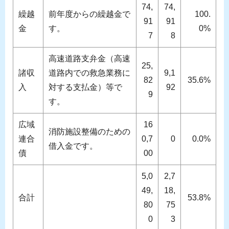
74,
74,
繰越
前年度からの繰越金で
100.
91
91
金
す。
0%
7
8
高速道路支弁金（高速
25,
諸収
道路内での救急業務に
9,1
82
35.6%
入
対する支払金）等で
92
9
す。
広域
16
消防施設整備のための
連合
0,7
0
0.0%
借入金です。
債
00
5,0
2,7
49,
18,
合計
53.8%
80
75
0
3