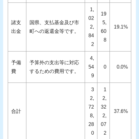
1,
19
02
諸支
国県、支払基金及び市
5,
2,
19.1%
出金
町への返還金等です。
60
84
8
2
4,
予備
予算外の支出等に対応
54
0
0.0%
費
するための費用です。
9
3
1
2,
2,
72
32
合計
37.6%
8,
2,
28
07
0
2