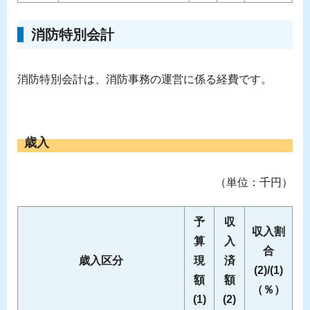
消防特別会計
消防特別会計は、消防事務の運営に係る経費です。
歳入
（単位：千円）
予
収
収入割
算
入
合
歳入区分
現
済
(2)/(1)
額
額
（％）
(1)
(2)