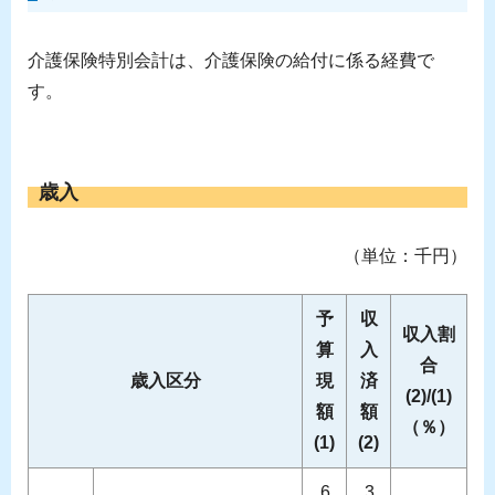
介護保険特別会計は、介護保険の給付に係る経費で
す。
歳入
（単位：千円）
予
収
収入割
算
入
合
歳入区分
現
済
(2)/(1)
額
額
（％）
(1)
(2)
6,
3,