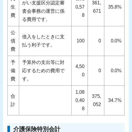
がい支援区分認定審
361,
生
0,57
35.8%
査会事務の運営に係
671
費
8
る費用です。
公
借入をしたときに支
債
100
0
0.0%
払う利子です。
費
予
予算外の支出等に対
4,50
備
応するための費用で
0
0.0%
0
費
す。
1,08
合
375,
0,40
34.7%
計
052
8
介護保険特別会計