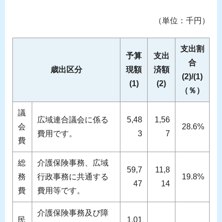
（単位：千円）
支出割
予算
支出
合
歳出区分
現額
済額
(2)/(1)
(1)
(2)
（％）
議
広域連合議会に係る
5,48
1,56
会
28.6%
費用です。
3
7
費
総
介護保険事務、広域
59,7
11,8
務
行政事務に共通する
19.8%
47
14
費
費用等です。
介護保険事務及び障
民
1,01