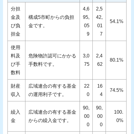
分担
4,6
2,5
金及
構成5市町からの負担
95,
42,
54.1%
び負
金です。
05
01
担金
9
7
使用
料及
危険物許認可にかかる
3,0
2,4
80.1%
び手
手数料です。
75
62
数料
財産
広域連合の有する基金
22
16
74.5%
収入
の運用利子です。
0
4
90,
90,
繰入
広域連合の有する基金
100.
00
00
金
からの繰入金です。
0%
0
0