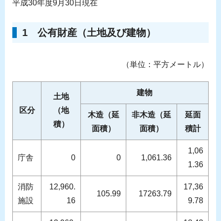
平成30年度9月30日現在
1 公有財産（土地及び建物）
（単位：平方メートル）
建物
土地
区分
（地
木造（延
非木造（延
延面
積）
面積）
面積）
積計
1,06
庁舎
0
0
1,061.36
1.36
消防
12,960.
17,36
105.99
17263.79
施設
16
9.78