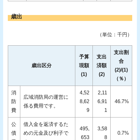
歳出
（単位：千円）
支出割
予算
支出
合
歳出区分
現額
済額
(2)/(1)
(1)
(2)
（％）
消
4,52
2,11
広域消防局の運営に
防
8,62
6,91
46.7%
係る費用です。
費
9
1
公
借入金を返済するた
495,
3,58
債
めの元金及び利子で
0.7%
653
8