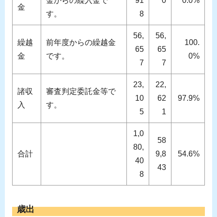
金からの繰入金で
91
0
0.0%
金
す。
8
56,
56,
繰越
前年度からの繰越金
100.
65
65
金
です。
0%
7
7
23,
22,
諸収
審査判定委託金等で
10
62
97.9%
入
す。
5
1
1,0
58
80,
合計
9,8
54.6%
40
43
8
歳出