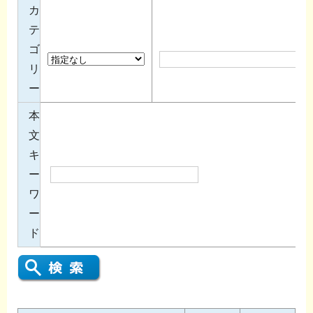
カ
テ
ゴ
リ
ー
本
文
キ
ー
ワ
ー
ド