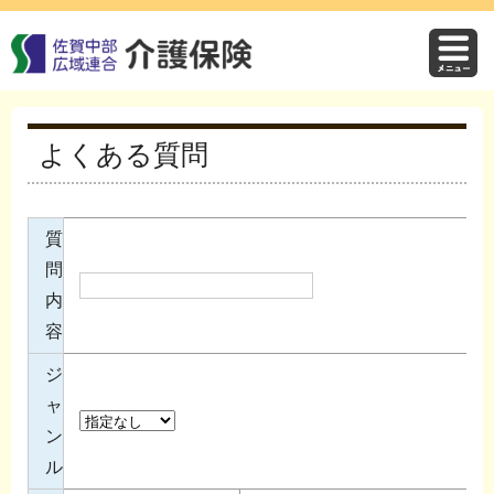
よくある質問
質
問
内
容
ジ
ャ
ン
ル