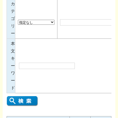
カ
テ
ゴ
リ
ー
本
文
キ
ー
ワ
ー
ド