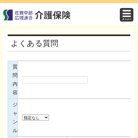
よくある質問
質
問
内
容
ジ
ャ
ン
ル