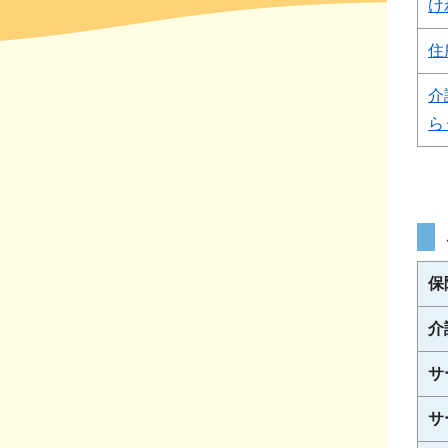
け
住
介
ら
保
介
サ
サ